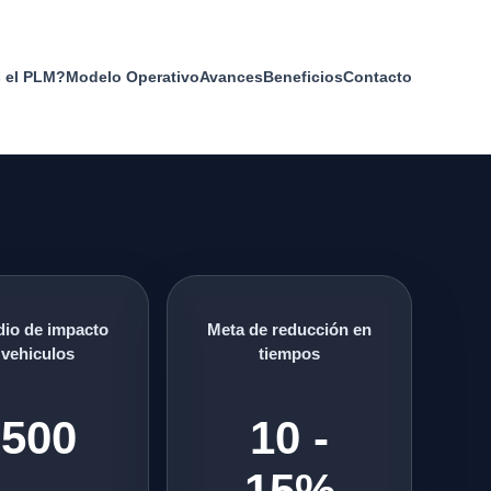
 el PLM?
Modelo Operativo
Avances
Beneficios
Contacto
io de impacto
Meta de reducción en
 vehiculos
tiempos
,500
10 -
15%