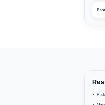
Basa
Res
Redu
Mejo