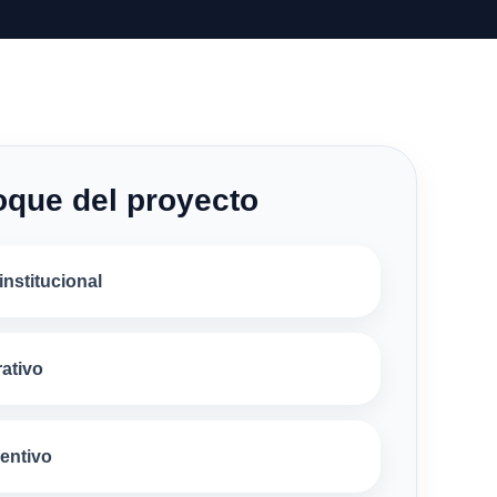
oque del proyecto
rinstitucional
ativo
entivo